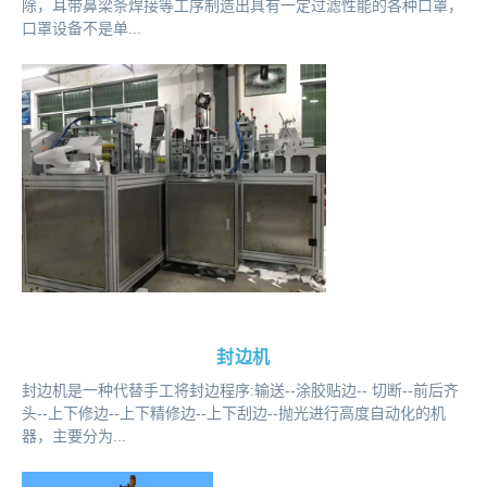
除，耳带鼻梁条焊接等工序制造出具有一定过滤性能的各种口罩，
口罩设备不是单...
封边机
封边机是一种代替手工将封边程序:输送--涂胶贴边-- 切断--前后齐
头--上下修边--上下精修边--上下刮边--抛光进行高度自动化的机
器，主要分为...