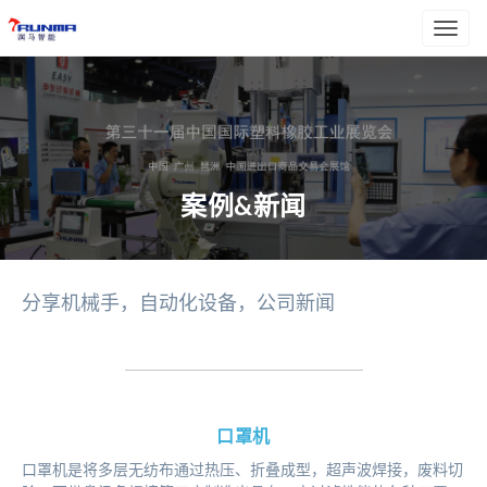
Toggl
naviga
案例&新闻
分享机械手，自动化设备，公司新闻
口罩机
口罩机是将多层无纺布通过热压、折叠成型，超声波焊接，废料切