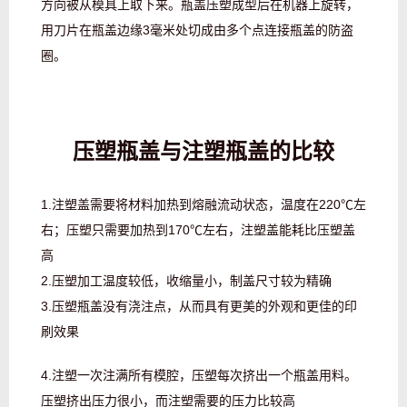
方向被从模具上取下来。瓶盖压塑成型后在机器上旋转，
用刀片在瓶盖边缘3毫米处切成由多个点连接瓶盖的防盗
圈。
压塑瓶盖与注塑瓶盖的比较
1.注塑盖需要将材料加热到熔融流动状态，温度在220℃左
右；压塑只需要加热到170℃左右，注塑盖能耗比压塑盖
高
2.压塑加工温度较低，收缩量小，制盖尺寸较为精确
3.压塑瓶盖没有浇注点，从而具有更美的外观和更佳的印
刷效果
4.注塑一次注满所有模腔，压塑每次挤出一个瓶盖用料。
压塑挤出压力很小，而注塑需要的压力比较高