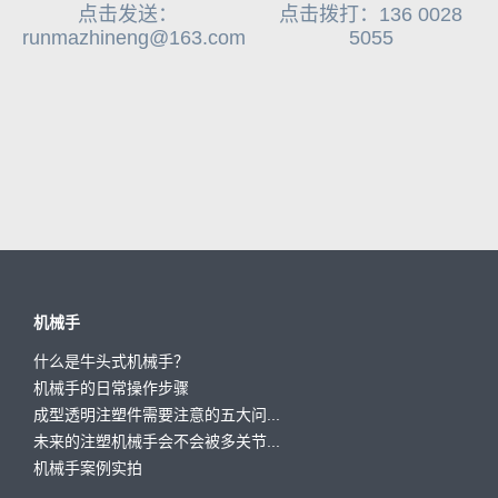
点击发送：
点击拨打：136 0028
runmazhineng@163.com
5055
机械手
什么是牛头式机械手？
机械手的日常操作步骤
成型透明注塑件需要注意的五大问...
未来的注塑机械手会不会被多关节...
机械手案例实拍