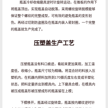
瓶盖冷却收缩磨具逆时针旋转运动，在推板的作用下
将瓶盖顶出，实现瓶盖自动脱落，采用螺纹旋转脱模能够
保证整个螺纹的完整成型，可有效的避免瓶盖的变形划
伤。再经过切割防盗圈及在瓶盖内装入密封圈，一个完整
的瓶盖就生产完成了。
压塑盖生产工艺
压塑瓶盖没有料口痕迹，看起来更加美观，加工温
度低，收缩小，瓶盖尺寸较为精确。将混合好的料放入压
塑机内，在机器内把料加热到170摄氏度左右变成半塑化
状态，把料定量挤出到模具内。上下磨具合模，在模具内
被压成瓶盖形被压塑成形的瓶盖留在上模；
下模移开，瓶盖经过旋转盘，瓶盖按内螺纹逆时针