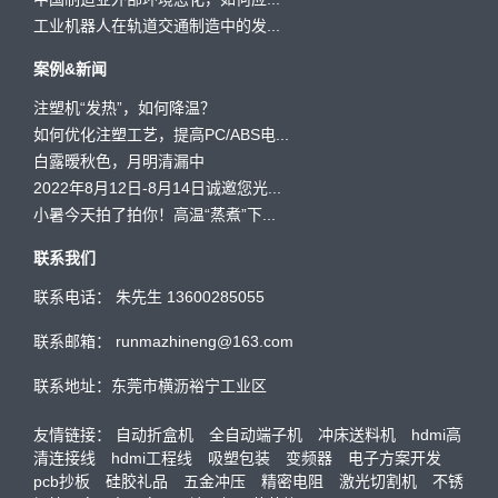
工业机器人在轨道交通制造中的发...
案例&新闻
注塑机“发热”，如何降温？
如何优化注塑工艺，提高PC/ABS电...
白露暧秋色，月明清漏中
2022年8月12日-8月14日诚邀您光...
小暑今天拍了拍你！高温“蒸煮”下...
联系我们
联系电话： 朱先生 13600285055
联系邮箱： runmazhineng@163.com
联系地址：东莞市横沥裕宁工业区
友情链接：
自动折盒机
全自动端子机
冲床送料机
hdmi高
清连接线
hdmi工程线
吸塑包装
变频器
电子方案开发
pcb抄板
硅胶礼品
五金冲压
精密电阻
激光切割机
不锈