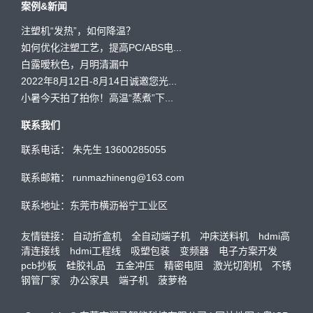
案例&新闻
注塑机“发热”，如何降温？
如何优化注塑工艺，提高PC/ABS电...
白露暧秋色，月明清漏中
2022年8月12日-8月14日诚邀您光...
小暑今天拍了拍你！高温“蒸煮”下...
联系我们
联系电话： 朱先生 13600285055
联系邮箱： runmazhineng@163.com
联系地址：东莞市横沥裕宁工业区
友情链接：
自动折盒机
全自动端子机
冲床送料机
hdmi高
清连接线
hdmi工程线
吸塑包装
变频器
电子方案开发
pcb抄板
硅胶礼品
五金冲压
精密电阻
激光切割机
不锈
钢管厂家
办公家具
端子机
菠萝格